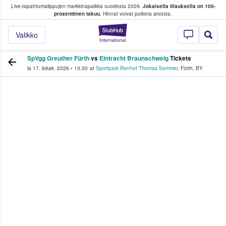
Live-tapahtumalippujen markkinapaikka vuodesta 2009.
Jokaisella tilauksella on 100-
 fanit ostavat ja myyvät lippuja
prosenttinen takuu.
Hinnat voivat poiketa arvosta.
StubHub - missä fa
Valikko
SpVgg Greuther Fürth
vs
Eintracht Braunschweig
Tickets
la 17. lokak. 2026
•
13.30
at
Sportpark Ronhof Thomas Sommer
,
Fürth
,
BY