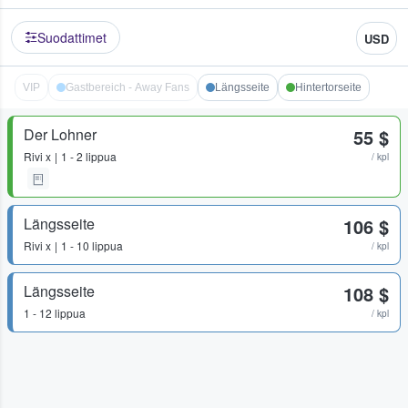
Suodattimet
USD
VIP
Gastbereich - Away Fans
Längsseite
Hintertorseite
Der Lohner
55 $
Rivi
x
1 - 2 lippua
/ kpl
Längsseite
106 $
Rivi
x
1 - 10 lippua
/ kpl
Längsseite
108 $
1 - 12 lippua
/ kpl