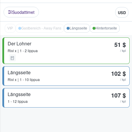
Suodattimet
USD
VIP
Gastbereich - Away Fans
Längsseite
Hintertorseite
Der Lohner
51 $
Rivi
x
1 - 2 lippua
/ kpl
Längsseite
102 $
Rivi
x
1 - 10 lippua
/ kpl
Längsseite
107 $
1 - 12 lippua
/ kpl