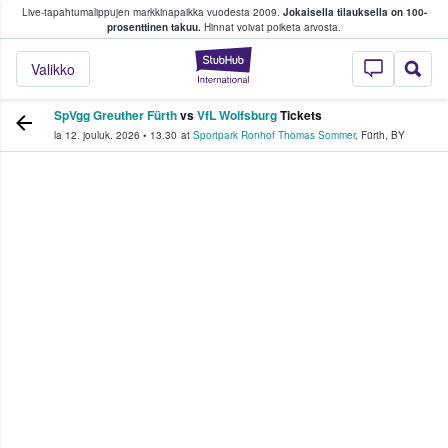
Live-tapahtumalippujen markkinapaikka vuodesta 2009.
Jokaisella tilauksella on 100-
 fanit ostavat ja myyvät lippuja
prosenttinen takuu.
Hinnat voivat poiketa arvosta.
StubHub - missä fa
Valikko
SpVgg Greuther Fürth
vs
VfL Wolfsburg
Tickets
la 12. jouluk. 2026
•
13.30
at
Sportpark Ronhof Thomas Sommer
,
Fürth
,
BY