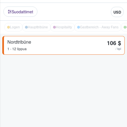
Suodattimet
USD
Logen
Haupttribüne
Hospitality
Gastbereich - Away Fans
Nordtribüne
106 $
1 - 12 lippua
/ kpl