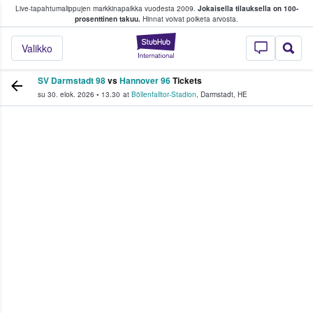
Live-tapahtumalippujen markkinapaikka vuodesta 2009.
Jokaisella tilauksella on 100-
 fanit ostavat ja myyvät lippuja
prosenttinen takuu.
Hinnat voivat poiketa arvosta.
StubHub - missä fa
Valikko
SV Darmstadt 98
vs
Hannover 96
Tickets
su 30. elok. 2026
•
13.30
at
Böllenfalltor-Stadion
,
Darmstadt
,
HE