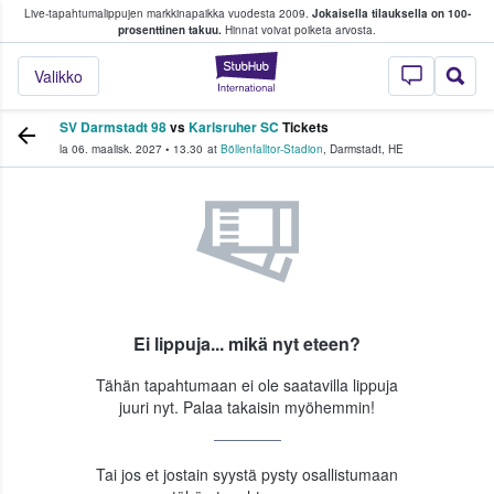
Live-tapahtumalippujen markkinapaikka vuodesta 2009.
Jokaisella tilauksella on 100-
 fanit ostavat ja myyvät lippuja
prosenttinen takuu.
Hinnat voivat poiketa arvosta.
StubHub - missä fa
Valikko
SV Darmstadt 98
vs
Karlsruher SC
Tickets
la 06. maalisk. 2027
•
13.30
at
Böllenfalltor-Stadion
,
Darmstadt
,
HE
Ei lippuja... mikä nyt eteen?
Tähän tapahtumaan ei ole saatavilla lippuja
juuri nyt. Palaa takaisin myöhemmin!
Tai jos et jostain syystä pysty osallistumaan