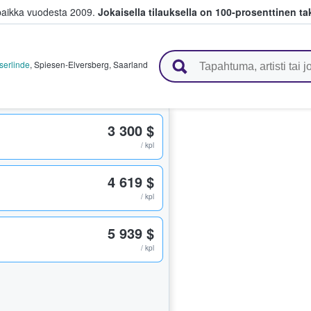
paikka vuodesta 2009.
Jokaisella tilauksella on 100-prosenttinen ta
 myyvät lippuja
serlinde
,
Spiesen-Elversberg
,
Saarland
3 300 $
/ kpl
4 619 $
/ kpl
5 939 $
/ kpl