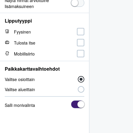
Näytä hinnat arvioituine
lisämaksuineen
Lipputyyppi
Fyysinen
Tulosta itse
Mobiilisiirto
Paikkakarttavaihtoehdot
Valitse osioittain
Valitse alueittain
Salli monivalinta