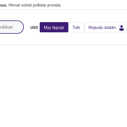
kuu.
Hinnat voivat poiketa arvosta.
Myy lippuja
Tuki
Kirjaudu sisään
USD