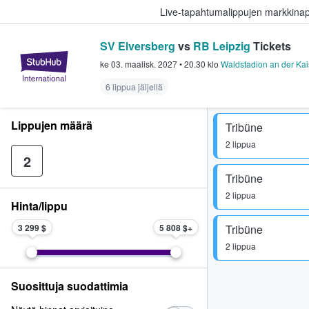
Live-tapahtumalippujen markkina
SV Elversberg
vs
RB Leipzig
Tickets
StubHub - missä fanit ostavat ja
ke 03. maalisk. 2027
•
20.30
klo
Waldstadion an der Kai
6 lippua jäljellä
Lippujen määrä
Tribüne
2 lippua
2
Tribüne
2 lippua
Hinta/lippu
3 299 $
5 808 $
Tribüne
2 lippua
Suosittuja suodattimia