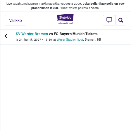
Live-tapahtumalippujen markkinapaikka vuodesta 2009.
Jokaisella tilauksella on 100-
 fanit ostavat ja myyvät lippuja
prosenttinen takuu.
Hinnat voivat poiketa arvosta.
StubHub - missä fa
Valikko
SV Werder Bremen
vs FC Bayern Munich Tickets
la 24. huhtik. 2027
•
15.30
at
Weser-Stadion liput
,
Bremen
,
HB