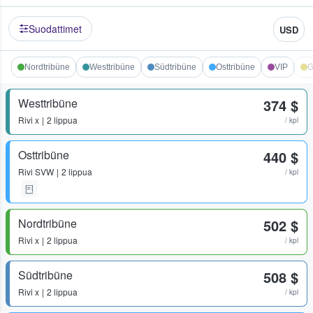
Suodattimet
USD
Nordtribüne
Westtribüne
Südtribüne
Osttribüne
VIP
G
Westtribüne
374 $
Rivi
x
2 lippua
/ kpl
Osttribüne
440 $
Rivi
SVW
2 lippua
/ kpl
Nordtribüne
502 $
Rivi
x
2 lippua
/ kpl
Südtribüne
508 $
Rivi
x
2 lippua
/ kpl