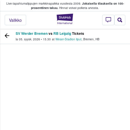
Live-tapahtumalippujen markkinapaikka vuodesta 2009.
Jokaisella tilauksella on 100-
 fanit ostavat ja myyvät lippuja
prosenttinen takuu.
Hinnat voivat poiketa arvosta.
StubHub - missä fa
Valikko
SV Werder Bremen
vs
RB Leipzig
Tickets
la 05. syysk. 2026
•
15.30
at
Weser-Stadion liput
,
Bremen
,
HB