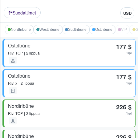
Suodattimet
USD
Nordtribüne
Westtribüne
Südtribüne
Osttribüne
VIP
G
Osttribüne
177 $
Rivi
TOP
2 lippua
/ kpl
Osttribüne
177 $
Rivi
x
2 lippua
/ kpl
Nordtribüne
226 $
Rivi
TOP
2 lippua
/ kpl
Nordtribüne
226 $