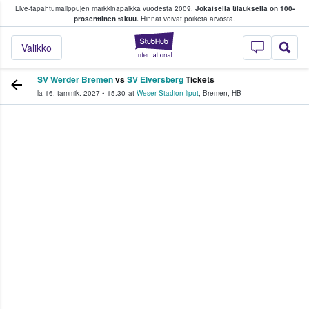
Live-tapahtumalippujen markkinapaikka vuodesta 2009.
Jokaisella tilauksella on 100-
 fanit ostavat ja myyvät lippuja
prosenttinen takuu.
Hinnat voivat poiketa arvosta.
StubHub - missä fa
Valikko
SV Werder Bremen
vs
SV Elversberg
Tickets
la 16. tammik. 2027
•
15.30
at
Weser-Stadion liput
,
Bremen
,
HB