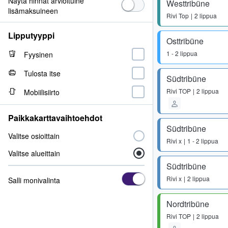
Näytä hinnat arvioituine
Westtribüne
lisämaksuineen
Rivi
Top
2 lippua
Lipputyyppi
Osttribüne
1 - 2 lippua
Fyysinen
Tulosta itse
Südtribüne
Rivi
TOP
2 lippua
Mobiilisiirto
Paikkakarttavaihtoehdot
Südtribüne
Valitse osioittain
Rivi
x
1 - 2 lippua
Valitse alueittain
Südtribüne
Rivi
x
2 lippua
Salli monivalinta
Nordtribüne
Rivi
TOP
2 lippua