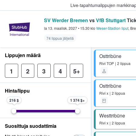
Live-tapahtumalippujen markkina
SV Werder Bremen
vs
VfB Stuttgart
Tick
StubHub - missä fanit ostavat ja
la 13. maalisk. 2027
•
15.30
klo
Weser-Stadion liput
,
Br
74 lippua jäljellä
Lippujen määrä
Osttribüne
Rivi
TOP
2 lippua
1
2
3
4
5+
Osttribüne
Hinta/lippu
Rivi
x
2 lippua
216 $
1 374 $
Westtribüne
Rivi
x
2 lippua
Suosittuja suodattimia