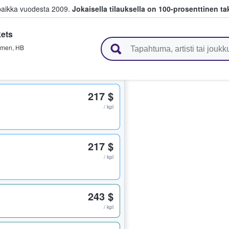
paikka vuodesta 2009.
Jokaisella tilauksella on 100-prosenttinen ta
ets
 myyvät lippuja
emen
,
HB
217 $
/ kpl
217 $
/ kpl
243 $
/ kpl