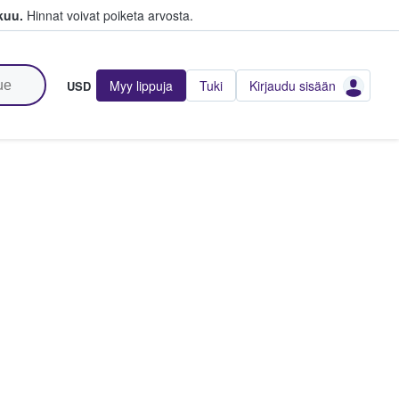
kuu.
Hinnat voivat poiketa arvosta.
Myy lippuja
Tuki
Kirjaudu sisään
USD