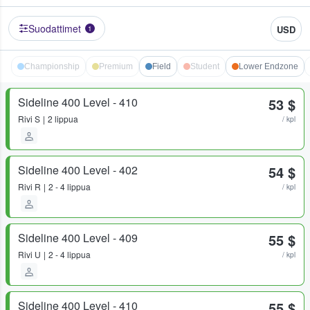
Suodattimet
USD
1
Championship
Premium
Field
Student
Lower Endzone
Sideline 400 Level - 410
53 $
Rivi
S
2 lippua
/ kpl
Sideline 400 Level - 402
54 $
Rivi
R
2 - 4 lippua
/ kpl
Sideline 400 Level - 409
55 $
Rivi
U
2 - 4 lippua
/ kpl
Sideline 400 Level - 410
55 $