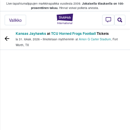
Live-tapahtumalippujen markkinapaikka vuodesta 2009.
Jokaisella tilauksella on 100-
 fanit ostavat ja myyvät lippuja
prosenttinen takuu.
Hinnat voivat poiketa arvosta.
StubHub - missä fa
Valikko
Kansas Jayhawks
at
TCU Horned Frogs Football
Tickets
la 31. lokak. 2026
•
Ilmoitetaan myöhemmin
at
Amon G Carter Stadium
,
Fort
Worth
,
TX