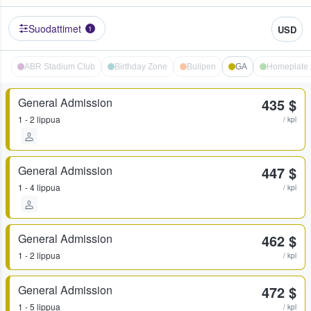
Suodattimet
USD
1
ABR Stadium Club
Birthday Zone
Bullpen
GA
Homeplate
General Admission
435 $
1 - 2 lippua
/ kpl
General Admission
447 $
1 - 4 lippua
/ kpl
General Admission
462 $
1 - 2 lippua
/ kpl
General Admission
472 $
1 - 5 lippua
/ kpl