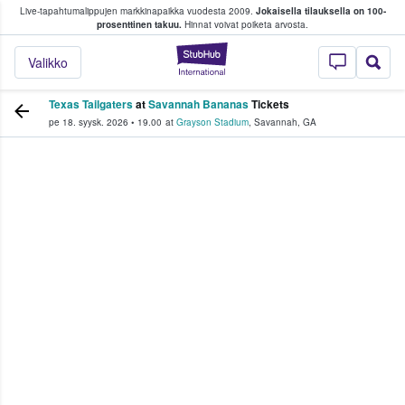
Live-tapahtumalippujen markkinapaikka vuodesta 2009.
Jokaisella tilauksella on 100-
 fanit ostavat ja myyvät lippuja
prosenttinen takuu.
Hinnat voivat poiketa arvosta.
StubHub - missä fa
Valikko
Texas Tailgaters
at
Savannah Bananas
Tickets
pe 18. syysk. 2026
•
19.00
at
Grayson Stadium
,
Savannah
,
GA