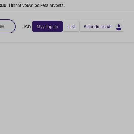
kuu.
Hinnat voivat poiketa arvosta.
Myy lippuja
Tuki
Kirjaudu sisään
USD