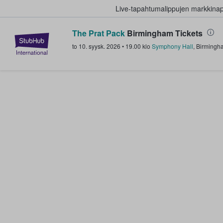
Live-tapahtumalippujen markkina
The Prat Pack
Birmingham Tickets
StubHub - missä fanit ostavat ja
to 10. syysk. 2026
•
19.00
klo
Symphony Hall
,
Birmingh