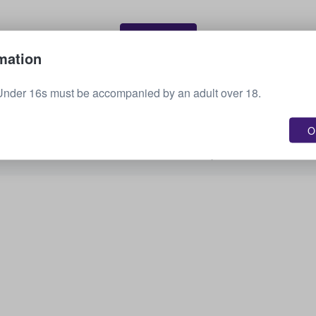
Myy lippusi
mation
Under 16s must be accompanied by an adult over 18.
Näytä kaikki tulevat tapahtumat
OK
Oletko kiinnostunut muista vaihtoehdoista?
Tarkista, mitä muuta meillä on tarjolla.