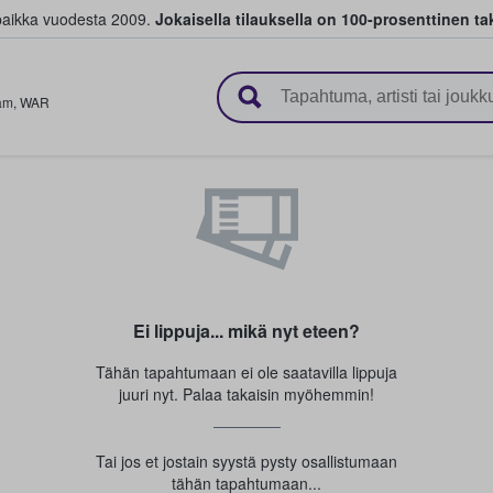
paikka vuodesta 2009.
Jokaisella tilauksella on 100-prosenttinen ta
 myyvät lippuja
am
,
WAR
Ei lippuja... mikä nyt eteen?
Tähän tapahtumaan ei ole saatavilla lippuja
juuri nyt. Palaa takaisin myöhemmin!
Tai jos et jostain syystä pysty osallistumaan
tähän tapahtumaan...