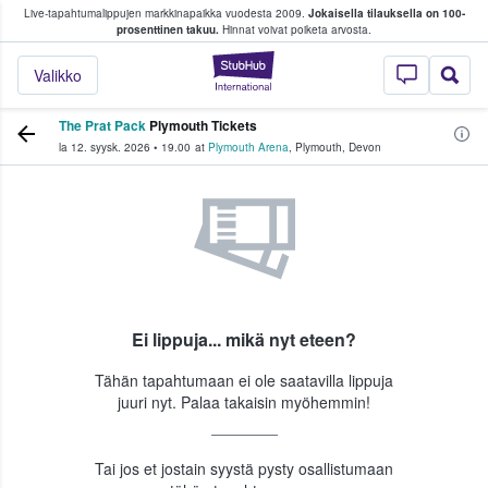
Live-tapahtumalippujen markkinapaikka vuodesta 2009.
Jokaisella tilauksella on 100-
 fanit ostavat ja myyvät lippuja
prosenttinen takuu.
Hinnat voivat poiketa arvosta.
StubHub - missä fa
Valikko
The Prat Pack
Plymouth Tickets
la 12. syysk. 2026
•
19.00
at
Plymouth Arena
,
Plymouth
,
Devon
Ei lippuja... mikä nyt eteen?
Tähän tapahtumaan ei ole saatavilla lippuja
juuri nyt. Palaa takaisin myöhemmin!
Tai jos et jostain syystä pysty osallistumaan