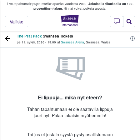
Live-tapahtumalippujen markkinapaikka vuodesta 2009.
Jokaisella tilauksella on 100-
 fanit ostavat ja myyvät lippuja
prosenttinen takuu.
Hinnat voivat poiketa arvosta.
StubHub - missä fa
Valikko
The Prat Pack
Swansea Tickets
pe 11. syysk. 2026
•
19.00
at
Swansea Arena
,
Swansea
,
Wales
Ei lippuja... mikä nyt eteen?
Tähän tapahtumaan ei ole saatavilla lippuja
juuri nyt. Palaa takaisin myöhemmin!
Tai jos et jostain syystä pysty osallistumaan