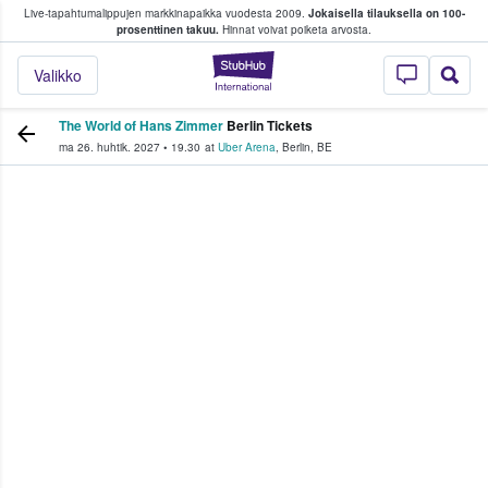
Live-tapahtumalippujen markkinapaikka vuodesta 2009.
Jokaisella tilauksella on 100-
 fanit ostavat ja myyvät lippuja
prosenttinen takuu.
Hinnat voivat poiketa arvosta.
StubHub - missä fa
Valikko
The World of Hans Zimmer
Berlin Tickets
ma 26. huhtik. 2027
•
19.30
at
Uber Arena
,
Berlin
,
BE