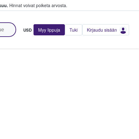
kuu.
Hinnat voivat poiketa arvosta.
Myy lippuja
Tuki
Kirjaudu sisään
USD