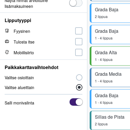
Näytä hinnat arvioituine
lisämaksuineen
Grada Baja
2 lippua
Lipputyyppi
Grada Baja
Fyysinen
1 - 4 lippua
Tulosta itse
Grada Alta
Mobiilisiirto
1 - 4 lippua
Paikkakarttavaihtoehdot
Grada Media
Valitse osioittain
1 - 4 lippua
Valitse alueittain
Grada Baja
Salli monivalinta
1 - 4 lippua
Sillas de Pista
2 lippua