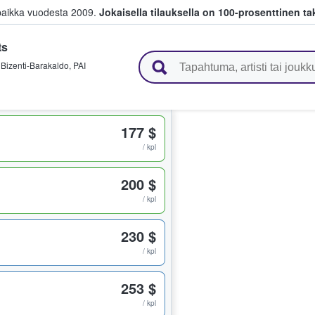
paikka vuodesta 2009.
Jokaisella tilauksella on 100-prosenttinen ta
ts
 myyvät lippuja
Bizenti-Barakaldo
,
PAI
177 $
/ kpl
200 $
/ kpl
230 $
/ kpl
253 $
/ kpl