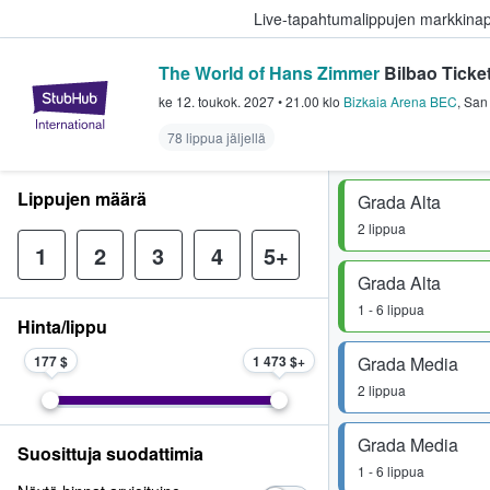
Live-tapahtumalippujen markkina
The World of Hans Zimmer
Bilbao Ticke
StubHub - missä fanit ostavat ja
ke 12. toukok. 2027
•
21.00
klo
Bizkaia Arena BEC
,
San 
78 lippua jäljellä
Lippujen määrä
Grada Alta
2 lippua
1
2
3
4
5+
Grada Alta
1 - 6 lippua
Hinta/lippu
177 $
1 473 $
Grada Media
2 lippua
Grada Media
Suosittuja suodattimia
1 - 6 lippua