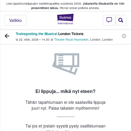
Live-tapahtumalippujen markkinapaikka vuodesta 2009.
Jokaisella tilauksella on 100-
 fanit ostavat ja myyvät lippuja
prosenttinen takuu.
Hinnat voivat poiketa arvosta.
StubHub - missä fa
Valikko
Trainspotting the Musical
London Tickets
la 22. elok. 2026
•
14.30
at
Theatre Royal Haymarket
,
London
,
London
Ei lippuja... mikä nyt eteen?
Tähän tapahtumaan ei ole saatavilla lippuja
juuri nyt. Palaa takaisin myöhemmin!
Tai jos et jostain syystä pysty osallistumaan