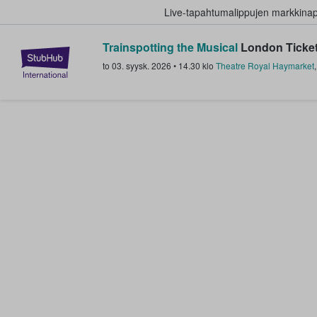
Live-tapahtumalippujen markkina
Trainspotting the Musical
London Ticke
StubHub - missä fanit ostavat ja
to 03. syysk. 2026
•
14.30
klo
Theatre Royal Haymarket