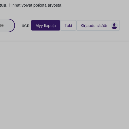
kuu.
Hinnat voivat poiketa arvosta.
Myy lippuja
Tuki
Kirjaudu sisään
USD