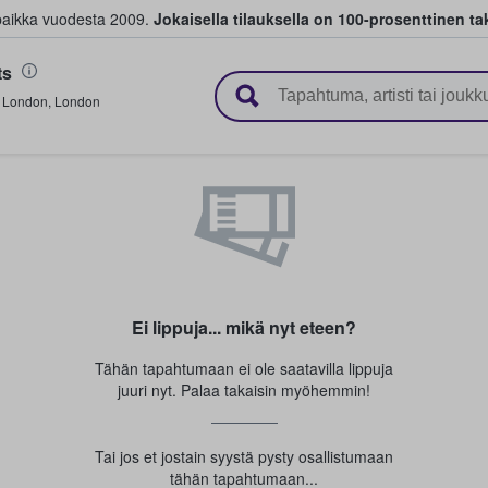
paikka vuodesta 2009.
Jokaisella tilauksella on 100-prosenttinen ta
ts
 myyvät lippuja
,
London
,
London
Ei lippuja... mikä nyt eteen?
Tähän tapahtumaan ei ole saatavilla lippuja
juuri nyt. Palaa takaisin myöhemmin!
Tai jos et jostain syystä pysty osallistumaan
tähän tapahtumaan...