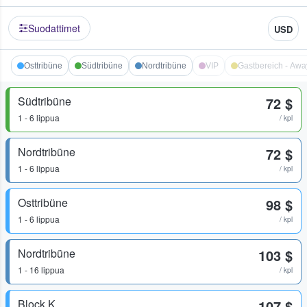
Suodattimet
USD
Osttribüne
Südtribüne
Nordtribüne
VIP
Gastbereich - Awa
Südtribüne
72 $
1 - 6 lippua
/ kpl
Nordtribüne
72 $
1 - 6 lippua
/ kpl
Osttribüne
98 $
1 - 6 lippua
/ kpl
Nordtribüne
103 $
1 - 16 lippua
/ kpl
Block K
107 $