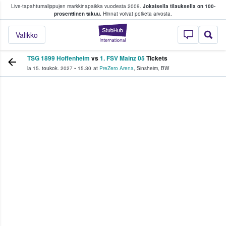
Live-tapahtumalippujen markkinapaikka vuodesta 2009.
Jokaisella tilauksella on 100-
 fanit ostavat ja myyvät lippuja
prosenttinen takuu.
Hinnat voivat poiketa arvosta.
StubHub - missä fa
Valikko
TSG 1899 Hoffenheim
vs
1. FSV Mainz 05
Tickets
la 15. toukok. 2027
•
15.30
at
PreZero Arena
,
Sinsheim
,
BW