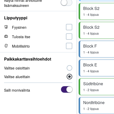
Näytä hinnat arvioituine
lisämaksuineen
Block S2
1 - 4 lippua
Lipputyyppi
Block S2
Fyysinen
1 - 4 lippua
Tulosta itse
Block F
Mobiilisiirto
1 - 4 lippua
Paikkakarttavaihtoehdot
Block E
Valitse osioittain
1 - 4 lippua
Valitse alueittain
Südtribüne
Salli monivalinta
1 - 2 lippua
Nordtribüne
1 - 2 lippua