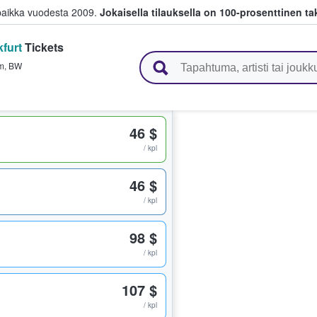
paikka vuodesta 2009.
Jokaisella tilauksella on 100-prosenttinen ta
kfurt
Tickets
 myyvät lippuja
m
,
BW
46 $
/ kpl
46 $
/ kpl
98 $
/ kpl
107 $
/ kpl