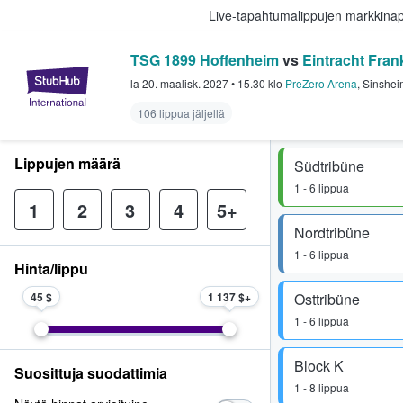
Live-tapahtumalippujen markkina
TSG 1899 Hoffenheim
vs
Eintracht Fran
StubHub - missä fanit ostavat ja
la 20. maalisk. 2027
•
15.30
klo
PreZero Arena
,
Sinshei
106 lippua jäljellä
Lippujen määrä
Südtribüne
1 - 6 lippua
1
2
3
4
5+
Nordtribüne
1 - 6 lippua
Hinta/lippu
45 $
1 137 $
Osttribüne
1 - 6 lippua
Block K
Suosittuja suodattimia
1 - 8 lippua