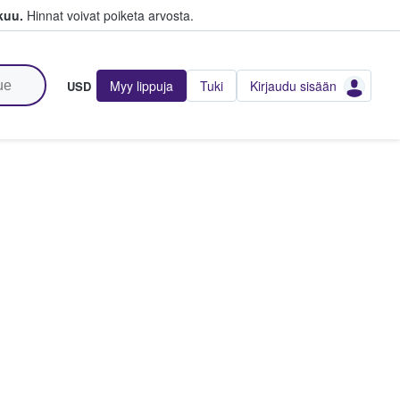
kuu.
Hinnat voivat poiketa arvosta.
Myy lippuja
Tuki
Kirjaudu sisään
USD