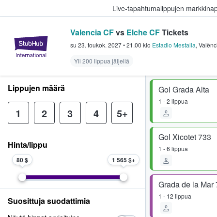
Live-tapahtumalippujen markkina
Valencia CF
vs
Elche CF
Tickets
StubHub - missä fanit ostavat ja
su 23. toukok. 2027
•
21.00
klo
Estadio Mestalla
,
Valènc
Yli 200 lippua jäljellä
Lippujen määrä
Gol Grada Alta
1 - 2 lippua
1
2
3
4
5+
Gol Xicotet 733
Hinta/lippu
1 - 6 lippua
80 $
1 565 $
Grada de la Mar
1 - 12 lippua
Suosittuja suodattimia