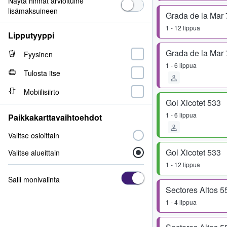
Näytä hinnat arvioituine
lisämaksuineen
Grada de la Mar
1 - 12 lippua
Lipputyyppi
Grada de la Mar
Fyysinen
1 - 6 lippua
Tulosta itse
Mobiilisiirto
Gol Xicotet 533
1 - 6 lippua
Paikkakarttavaihtoehdot
Valitse osioittain
Gol Xicotet 533
Valitse alueittain
1 - 12 lippua
Salli monivalinta
Sectores Altos 5
1 - 4 lippua