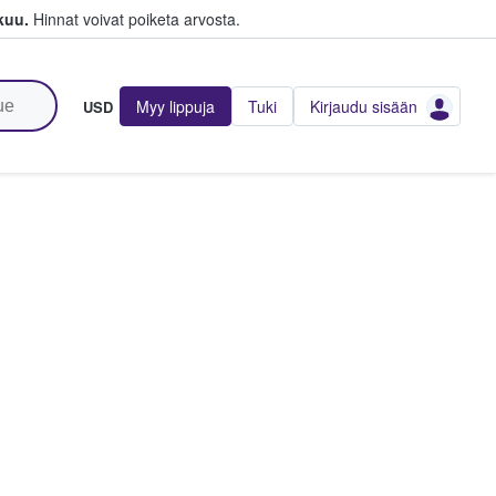
kuu.
Hinnat voivat poiketa arvosta.
Myy lippuja
Tuki
Kirjaudu sisään
USD