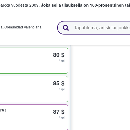
paikka vuodesta 2009.
Jokaisella tilauksella on 100-prosenttinen ta
 myyvät lippuja
ia
,
Comunidad Valenciana
80 $
/ kpl
85 $
/ kpl
 751
87 $
/ kpl