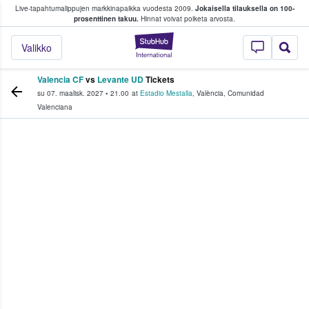
Live-tapahtumalippujen markkinapaikka vuodesta 2009.
Jokaisella tilauksella on 100-
 fanit ostavat ja myyvät lippuja
prosenttinen takuu.
Hinnat voivat poiketa arvosta.
StubHub - missä fa
Valikko
Valencia CF
vs
Levante UD
Tickets
su 07. maalisk. 2027
•
21.00
at
Estadio Mestalla
,
València
,
Comunidad
Valenciana