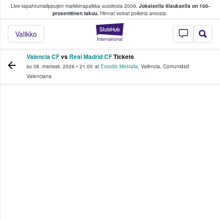
Live-tapahtumalippujen markkinapaikka vuodesta 2009.
Jokaisella tilauksella on 100-
 fanit ostavat ja myyvät lippuja
prosenttinen takuu.
Hinnat voivat poiketa arvosta.
StubHub - missä fa
Valikko
Valencia CF
vs
Real Madrid CF
Tickets
su 08. marrask. 2026
•
21.00
at
Estadio Mestalla
,
València
,
Comunidad
Valenciana