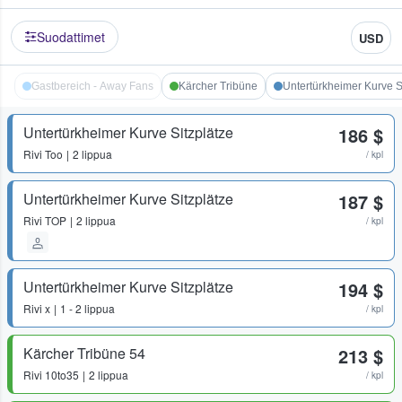
Suodattimet
USD
Gastbereich - Away Fans
Kärcher Tribüne
Untertürkheimer Kurve S
Untertürkheimer Kurve Sitzplätze
186 $
Rivi
Too
2 lippua
/ kpl
Untertürkheimer Kurve Sitzplätze
187 $
Rivi
TOP
2 lippua
/ kpl
Untertürkheimer Kurve Sitzplätze
194 $
Rivi
x
1 - 2 lippua
/ kpl
Kärcher Tribüne 54
213 $
Rivi
10to35
2 lippua
/ kpl