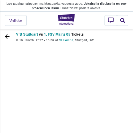
Live-tapahtumalippujen markkinapaikka vuodesta 2009.
Jokaisella tilauksella on 100-
 fanit ostavat ja myyvät lippuja
prosenttinen takuu.
Hinnat voivat poiketa arvosta.
StubHub - missä fa
Valikko
VfB Stuttgart
vs
1. FSV Mainz 05
Tickets
la 16. tammik. 2027
•
15.30
at
MHPArena
,
Stuttgart
,
BW