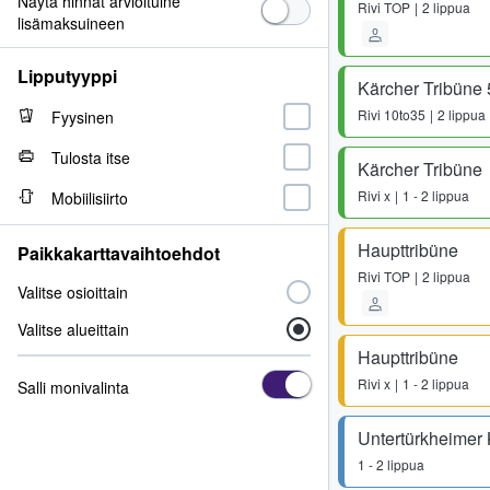
Näytä hinnat arvioituine
Rivi
TOP
2 lippua
lisämaksuineen
Lipputyyppi
Kärcher Tribüne 
Rivi
10to35
2 lippua
Fyysinen
Tulosta itse
Kärcher Tribüne
Rivi
x
1 - 2 lippua
Mobiilisiirto
Haupttribüne
Paikkakarttavaihtoehdot
Rivi
TOP
2 lippua
Valitse osioittain
Valitse alueittain
Haupttribüne
Rivi
x
1 - 2 lippua
Salli monivalinta
Untertürkheimer 
1 - 2 lippua