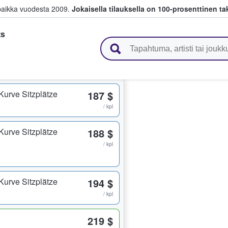
paikka vuodesta 2009.
Jokaisella tilauksella on 100-prosenttinen ta
ts
 myyvät lippuja
Kurve Sitzplätze
187 $
/ kpl
Kurve Sitzplätze
188 $
/ kpl
Kurve Sitzplätze
194 $
/ kpl
219 $