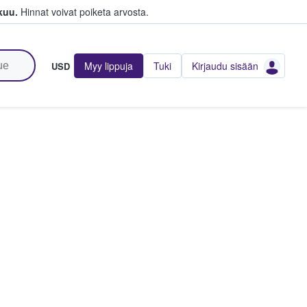
kuu.
Hinnat voivat poiketa arvosta.
Myy lippuja
Tuki
Kirjaudu sisään
USD