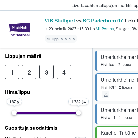
Live-tapahtumalippujen markkina
VfB Stuttgart
vs
SC Paderborn 07
Ticke
StubHub - missä fanit ostavat ja
la 20. helmik. 2027
•
15.30
klo
MHPArena
,
Stuttgart
,
BW
96 lippua jäljellä
Lippujen määrä
Untertürkheimer 
Rivi
Too
2 lippua
1
2
3
4
Untertürkheimer 
Rivi
TOP
2 lippua
Hinta/lippu
187 $
1 732 $
Untertürkheimer 
Rivi
x
1 - 2 lippua
Suosittuja suodattimia
Kärcher Tribüne