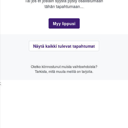
Tai jos et jostain syystä pysty osallistumaan
tähän tapahtumaan...
Myy lippusi
Näytä kaikki tulevat tapahtumat
Oletko kiinnostunut muista vaihtoehdoista?
Tarkista, mitä muuta meillä on tarjolla.
;