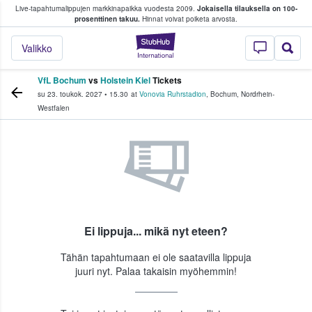
Live-tapahtumalippujen markkinapaikka vuodesta 2009.
Jokaisella tilauksella on 100-
 fanit ostavat ja myyvät lippuja
prosenttinen takuu.
Hinnat voivat poiketa arvosta.
StubHub - missä fa
Valikko
VfL Bochum
vs
Holstein Kiel
Tickets
su 23. toukok. 2027
•
15.30
at
Vonovia Ruhrstadion
,
Bochum
,
Nordrhein-
Westfalen
Ei lippuja... mikä nyt eteen?
Tähän tapahtumaan ei ole saatavilla lippuja
juuri nyt. Palaa takaisin myöhemmin!