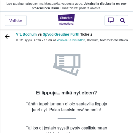
Live-tapahtumalippujen markkinapaikka vuodesta 2009.
Jokaisella tilauksella on 100-
 fanit ostavat ja myyvät lippuja
prosenttinen takuu.
Hinnat voivat poiketa arvosta.
StubHub - missä fa
Valikko
VfL Bochum
vs
SpVgg Greuther Fürth
Tickets
la 12. syysk. 2026
•
13.00
at
Vonovia Ruhrstadion
,
Bochum
,
Nordrhein-Westfalen
Ei lippuja... mikä nyt eteen?
Tähän tapahtumaan ei ole saatavilla lippuja
juuri nyt. Palaa takaisin myöhemmin!
Tai jos et jostain syystä pysty osallistumaan