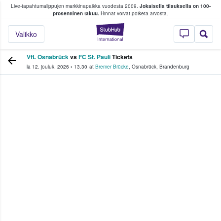
Live-tapahtumalippujen markkinapaikka vuodesta 2009.
Jokaisella tilauksella on 100-
 fanit ostavat ja myyvät lippuja
prosenttinen takuu.
Hinnat voivat poiketa arvosta.
StubHub - missä fa
Valikko
VfL Osnabrück
vs
FC St. Pauli
Tickets
la 12. jouluk. 2026
•
13.30
at
Bremer Brücke
,
Osnabrück
,
Brandenburg