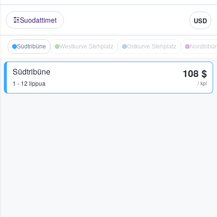
Suodattimet
USD
Südtribüne
Westkurve Stehplatz
Ostkurve Stehplatz
Nordtribü
Südtribüne
108 $
1 - 12 lippua
/ kpl