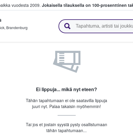
paikka vuodesta 2009.
Jokaisella tilauksella on 100-prosenttinen ta
s
 myyvät lippuja
ück
,
Brandenburg
Ei lippuja... mikä nyt eteen?
Tähän tapahtumaan ei ole saatavilla lippuja
juuri nyt. Palaa takaisin myöhemmin!
Tai jos et jostain syystä pysty osallistumaan
tähän tapahtumaan...