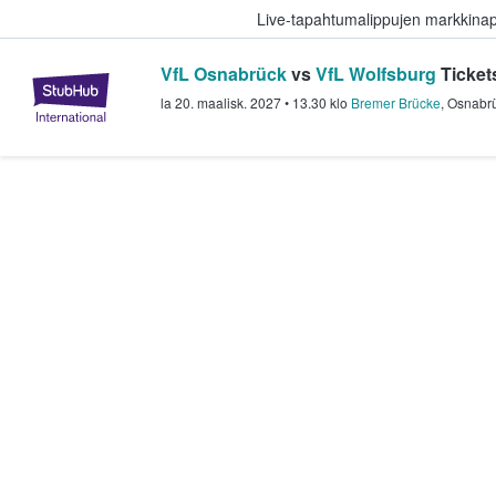
Live-tapahtumalippujen markkina
VfL Osnabrück
vs
VfL Wolfsburg
Ticket
StubHub - missä fanit ostavat ja
la 20. maalisk. 2027
•
13.30
klo
Bremer Brücke
,
Osnabr