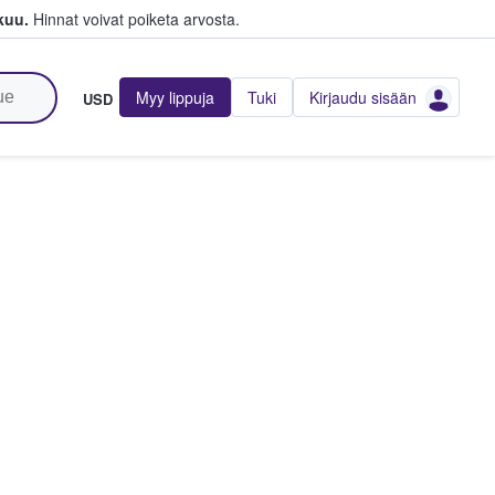
kuu.
Hinnat voivat poiketa arvosta.
Myy lippuja
Tuki
Kirjaudu sisään
USD