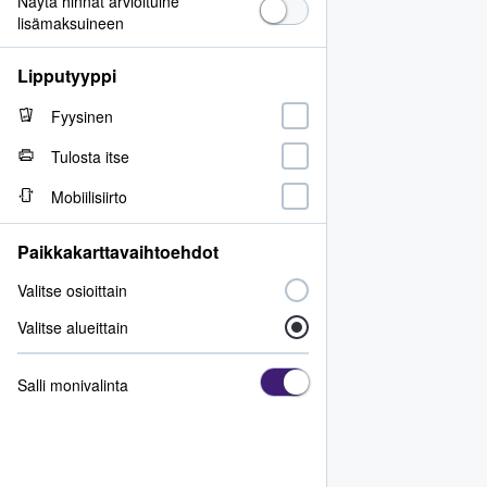
Näytä hinnat arvioituine
lisämaksuineen
Lipputyyppi
Fyysinen
Tulosta itse
Mobiilisiirto
Paikkakarttavaihtoehdot
Valitse osioittain
Valitse alueittain
Salli monivalinta