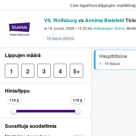
Live-tapahtumalippujen markkina
VfL Wolfsburg
vs
Arminia Bielefeld
Tick
StubHub - missä fanit ostavat ja
la 19. jouluk. 2026
•
13.30
klo
Volkswagen Arena
,
Wolfs
16 lippua jäljellä
Lippujen määrä
Haupttribüne
1 - 16 lippua
1
2
3
4
5+
Hinta/lippu
119 $
119 $
Suosittuja suodattimia