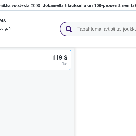
paikka vuodesta 2009.
Jokaisella tilauksella on 100-prosenttinen ta
ets
 myyvät lippuja
burg
,
NI
119 $
/ kpl