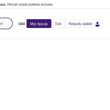
kuu.
Hinnat voivat poiketa arvosta.
Myy lippuja
Tuki
Kirjaudu sisään
USD