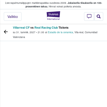
Live-tapahtumalippujen markkinapaikka vuodesta 2009.
Jokaisella tilauksella on 100-
 fanit ostavat ja myyvät lippuja
prosenttinen takuu.
Hinnat voivat poiketa arvosta.
StubHub - missä fa
Valikko
Villarreal CF
vs
Real Racing Club
Tickets
su 31. tammik. 2027
•
21.00
at
Estadio de la ceramica
,
Vila-real
,
Comunidad
Valenciana