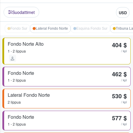
Suodattimet
USD
Fondo Sur
Lateral Fondo Norte
Esquina Fondo Sur
Tribuna La
Fondo Norte Alto
404 $
1 - 2 lippua
/ kpl
Fondo Norte
462 $
1 - 2 lippua
/ kpl
Lateral Fondo Norte
530 $
2 lippua
/ kpl
Fondo Norte
577 $
1 - 2 lippua
/ kpl