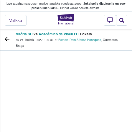
Live-tapahtumalippujen markkinapaikka vuodesta 2009.
Jokaisella tilauksella on 100-
 fanit ostavat ja myyvät lippuja
prosenttinen takuu.
Hinnat voivat poiketa arvosta.
StubHub - missä fa
Valikko
Vitória SC
vs
Académico de Viseu FC
Tickets
su 21. helmik. 2027
•
20.30
at
Estádio Dom Afonso Henriques
,
Guimarães
,
Braga