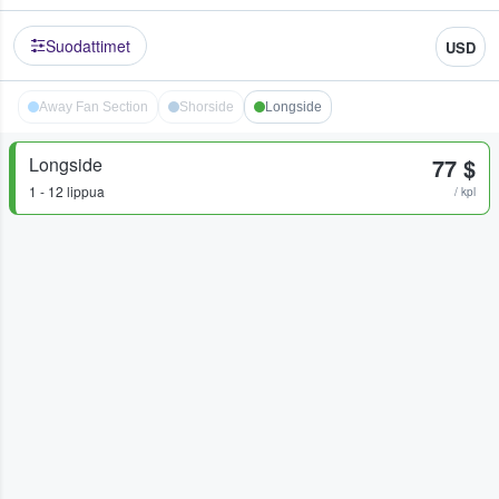
Suodattimet
USD
Away Fan Section
Shorside
Longside
Longside
77 $
1 - 12 lippua
/ kpl