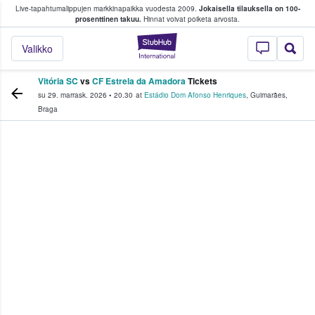
Live-tapahtumalippujen markkinapaikka vuodesta 2009.
Jokaisella tilauksella on 100-
 fanit ostavat ja myyvät lippuja
prosenttinen takuu.
Hinnat voivat poiketa arvosta.
StubHub - missä fa
Valikko
Vitória SC
vs
CF Estrela da Amadora
Tickets
su 29. marrask. 2026
•
20.30
at
Estádio Dom Afonso Henriques
,
Guimarães
,
Braga