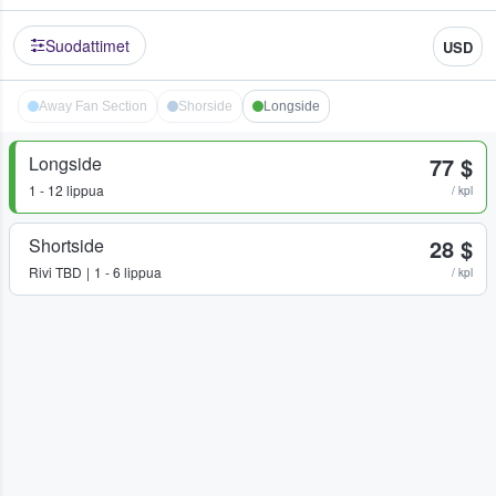
Suodattimet
USD
Away Fan Section
Shorside
Longside
Longside
77 $
1 - 12 lippua
/ kpl
Shortside
28 $
Rivi
TBD
1 - 6 lippua
/ kpl