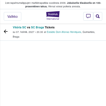
Live-tapahtumalippujen markkinapaikka vuodesta 2009.
Jokaisella tilauksella on 100-
 fanit ostavat ja myyvät lippuja
prosenttinen takuu.
Hinnat voivat poiketa arvosta.
StubHub - missä fa
Valikko
Vitória SC
vs
SC Braga
Tickets
su 07. helmik. 2027
•
20.30
at
Estádio Dom Afonso Henriques
,
Guimarães
,
Braga