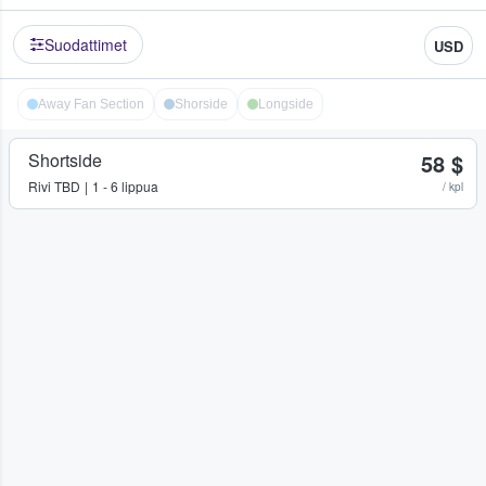
Suodattimet
USD
Away Fan Section
Shorside
Longside
Shortside
58 $
Rivi
TBD
1 - 6 lippua
/ kpl