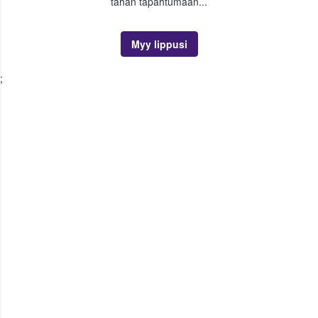
tähän tapahtumaan...
Myy lippusi
;