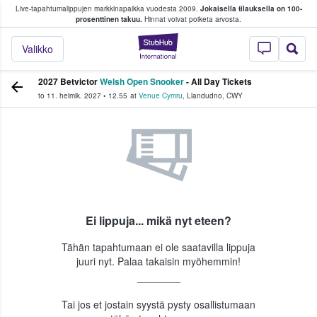
Live-tapahtumalippujen markkinapaikka vuodesta 2009.
Jokaisella tilauksella on 100-
 fanit ostavat ja myyvät lippuja
prosenttinen takuu.
Hinnat voivat poiketa arvosta.
StubHub - missä fa
Valikko
2027 Betvictor
Welsh Open Snooker
- All Day Tickets
to 11. helmik. 2027
•
12.55
at
Venue Cymru
,
Llandudno
,
CWY
Ei lippuja... mikä nyt eteen?
Tähän tapahtumaan ei ole saatavilla lippuja
juuri nyt. Palaa takaisin myöhemmin!
Tai jos et jostain syystä pysty osallistumaan