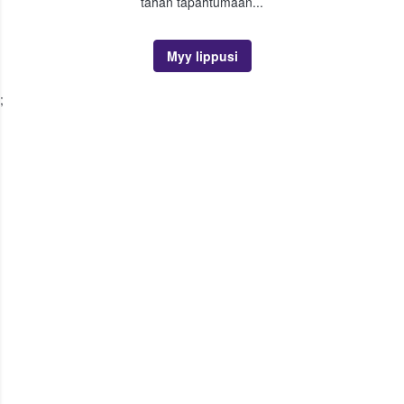
tähän tapahtumaan...
Myy lippusi
;