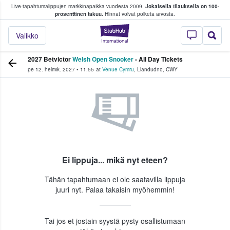
Live-tapahtumalippujen markkinapaikka vuodesta 2009.
Jokaisella tilauksella on 100-
 fanit ostavat ja myyvät lippuja
prosenttinen takuu.
Hinnat voivat poiketa arvosta.
StubHub - missä fa
Valikko
2027 Betvictor
Welsh Open Snooker
- All Day Tickets
pe 12. helmik. 2027
•
11.55
at
Venue Cymru
,
Llandudno
,
CWY
Ei lippuja... mikä nyt eteen?
Tähän tapahtumaan ei ole saatavilla lippuja
juuri nyt. Palaa takaisin myöhemmin!
Tai jos et jostain syystä pysty osallistumaan