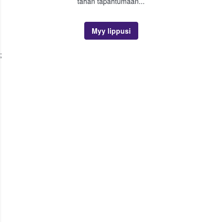
tähän tapahtumaan...
Myy lippusi
;