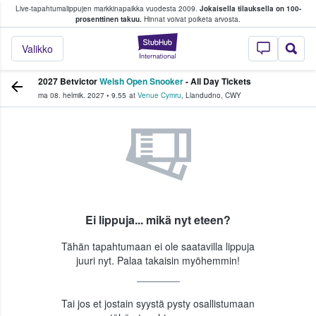
Live-tapahtumalippujen markkinapaikka vuodesta 2009.
Jokaisella tilauksella on 100-
 fanit ostavat ja myyvät lippuja
prosenttinen takuu.
Hinnat voivat poiketa arvosta.
StubHub - missä fa
Valikko
2027 Betvictor
Welsh Open Snooker
- All Day Tickets
ma 08. helmik. 2027
•
9.55
at
Venue Cymru
,
Llandudno
,
CWY
Ei lippuja... mikä nyt eteen?
Tähän tapahtumaan ei ole saatavilla lippuja
juuri nyt. Palaa takaisin myöhemmin!
Tai jos et jostain syystä pysty osallistumaan