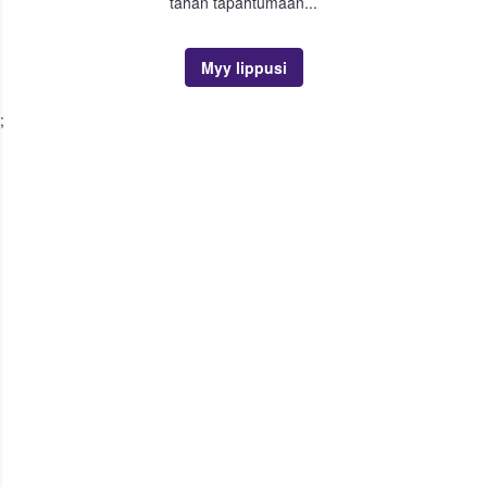
tähän tapahtumaan...
Myy lippusi
;