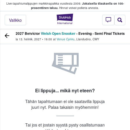
Live-tapahtumalippujen markkinapaikka vuodesta 2009.
Jokaisella tilauksella on 100-
 fanit ostavat ja myyvät lippuja
prosenttinen takuu.
Hinnat voivat poiketa arvosta.
StubHub - missä fa
Valikko
2027 Betvictor
Welsh Open Snooker
- Evening - Semi Final Tickets
la 13. helmik. 2027
•
19.00
at
Venue Cymru
,
Llandudno
,
CWY
Ei lippuja... mikä nyt eteen?
Tähän tapahtumaan ei ole saatavilla lippuja
juuri nyt. Palaa takaisin myöhemmin!
Tai jos et jostain syystä pysty osallistumaan