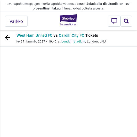
Live-tapahtumalippujen markkinapaikka vuodesta 2009.
Jokaisella tilauksella on 100-
 fanit ostavat ja myyvät lippuja
prosenttinen takuu.
Hinnat voivat poiketa arvosta.
StubHub - missä fa
Valikko
West Ham United FC
vs
Cardiff City FC
Tickets
ke 27. tammik. 2027
•
19.45
at
London Stadium
,
London
,
LND