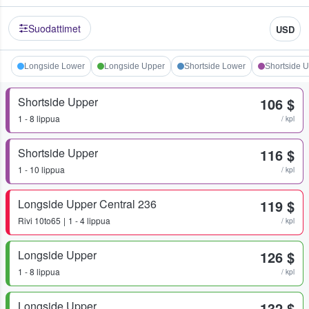
Suodattimet
USD
Longside Lower
Longside Upper
Shortside Lower
Shortside 
Shortside Upper
106 $
1 - 8 lippua
/ kpl
Shortside Upper
116 $
1 - 10 lippua
/ kpl
Longside Upper Central 236
119 $
Rivi
10to65
1 - 4 lippua
/ kpl
Longside Upper
126 $
1 - 8 lippua
/ kpl
Longside Upper
132 $