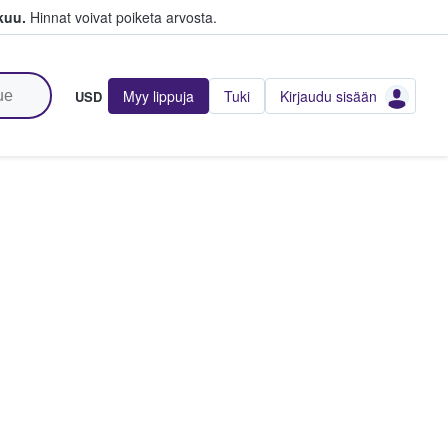
kuu.
Hinnat voivat poiketa arvosta.
Myy lippuja
Tuki
Kirjaudu sisään
USD