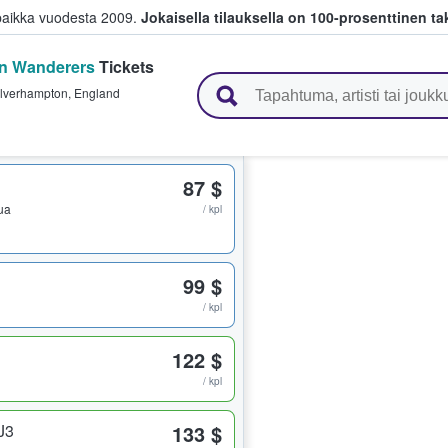
paikka vuodesta 2009.
Jokaisella tilauksella on 100-prosenttinen ta
on Wanderers
Tickets
 myyvät lippuja
lverhampton
,
England
87 $
pua
/ kpl
99 $
/ kpl
122 $
/ kpl
J3
133 $