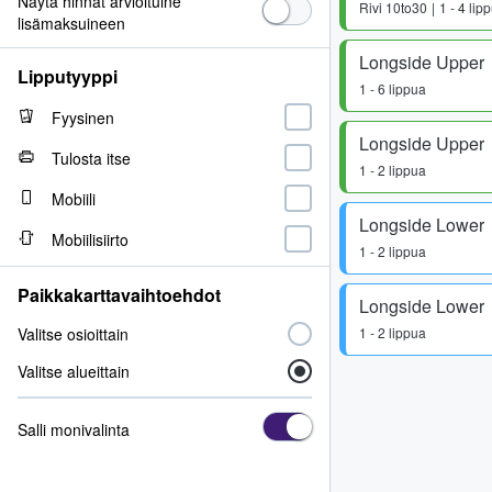
Näytä hinnat arvioituine
Rivi
10to30
1 - 4 lip
lisämaksuineen
Longside Upper
Lipputyyppi
1 - 6 lippua
Fyysinen
Longside Upper
Tulosta itse
1 - 2 lippua
Mobiili
Longside Lower
Mobiilisiirto
1 - 2 lippua
Paikkakarttavaihtoehdot
Longside Lower
Valitse osioittain
1 - 2 lippua
Valitse alueittain
Salli monivalinta