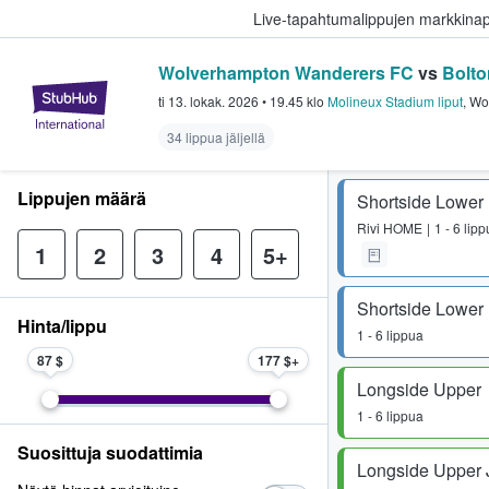
Live-tapahtumalippujen markkina
Wolverhampton Wanderers FC
vs
Bolt
StubHub - missä fanit ostavat ja
ti 13. lokak. 2026
•
19.45
klo
Molineux Stadium liput
,
Wo
34 lippua jäljellä
Lippujen määrä
Shortside Lower
Rivi
HOME
1 - 6 lip
1
2
3
4
5+
Shortside Lower
Hinta/lippu
1 - 6 lippua
87 $
177 $
Longside Upper
1 - 6 lippua
Suosittuja suodattimia
Longside Upper 