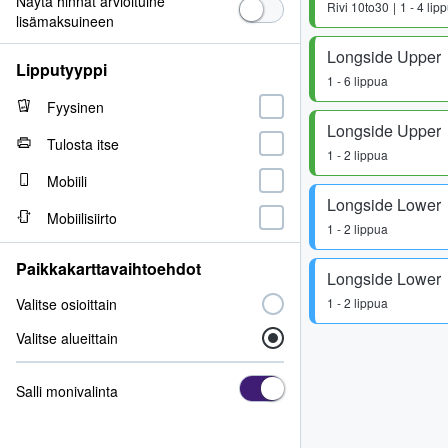
Näytä hinnat arvioituine
Rivi
10to30
1 - 4 lip
lisämaksuineen
Longside Upper
Lipputyyppi
1 - 6 lippua
Fyysinen
Longside Upper
Tulosta itse
1 - 2 lippua
Mobiili
Longside Lower
Mobiilisiirto
1 - 2 lippua
Paikkakarttavaihtoehdot
Longside Lower
Valitse osioittain
1 - 2 lippua
Valitse alueittain
Salli monivalinta