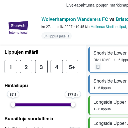
Live-tapahtumalippujen markkina
Wolverhampton Wanderers FC
vs
Brist
StubHub - missä fanit ostavat ja
ke 27. tammik. 2027
•
19.45
klo
Molineux Stadium liput
,
34 lippua jäljellä
Lippujen määrä
Shortside Lower
Rivi
HOME
1 - 6 lip
1
2
3
4
5+
Shortside Lower
Hinta/lippu
1 - 6 lippua
87 $
177 $
Longside Upper
1 - 6 lippua
Suosittuja suodattimia
Longside Upper 