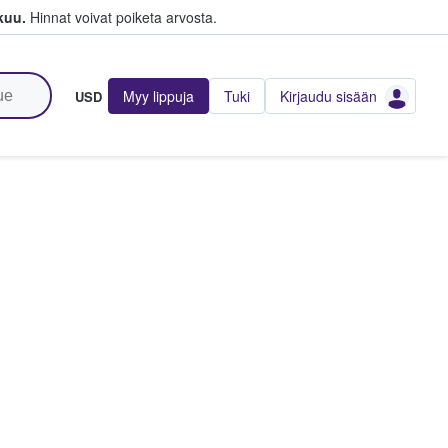
kuu.
Hinnat voivat poiketa arvosta.
Myy lippuja
Tuki
Kirjaudu sisään
USD