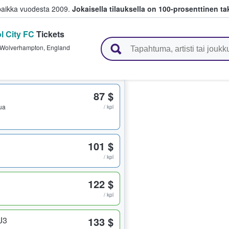
paikka vuodesta 2009.
Jokaisella tilauksella on 100-prosenttinen ta
ol City FC
Tickets
 myyvät lippuja
Wolverhampton
,
England
87 $
pua
/ kpl
101 $
/ kpl
122 $
/ kpl
J3
133 $