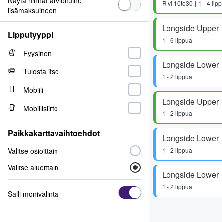
Näytä hinnat arvioituine
Rivi
10to30
1 - 4 lip
lisämaksuineen
Longside Upper
Lipputyyppi
1 - 6 lippua
Fyysinen
Longside Lower
Tulosta itse
1 - 2 lippua
Mobiili
Longside Upper
Mobiilisiirto
1 - 2 lippua
Paikkakarttavaihtoehdot
Longside Lower
Valitse osioittain
1 - 2 lippua
Valitse alueittain
Longside Lower
1 - 2 lippua
Salli monivalinta