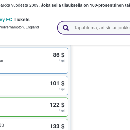
paikka vuodesta 2009.
Jokaisella tilauksella on 100-prosenttinen ta
ey FC
Tickets
 myyvät lippuja
Wolverhampton
,
England
86 $
pua
/ kpl
101 $
/ kpl
122 $
/ kpl
J3
133 $