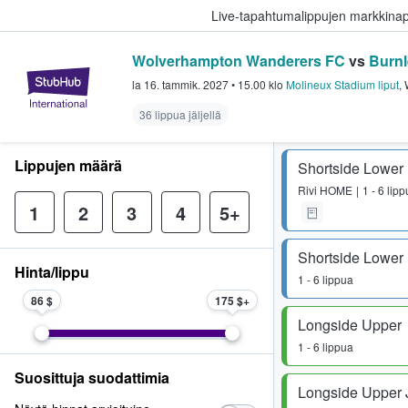
Live-tapahtumalippujen markkina
Wolverhampton Wanderers FC
vs
Burnl
StubHub - missä fanit ostavat ja
la 16. tammik. 2027
•
15.00
klo
Molineux Stadium liput
,
36 lippua jäljellä
Lippujen määrä
Shortside Lower
Rivi
HOME
1 - 6 lip
1
2
3
4
5+
Shortside Lower
Hinta/lippu
1 - 6 lippua
86 $
175 $
Longside Upper
1 - 6 lippua
Suosittuja suodattimia
Longside Upper 