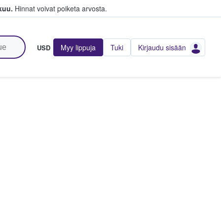
kuu.
Hinnat voivat poiketa arvosta.
Myy lippuja
Tuki
Kirjaudu sisään
USD