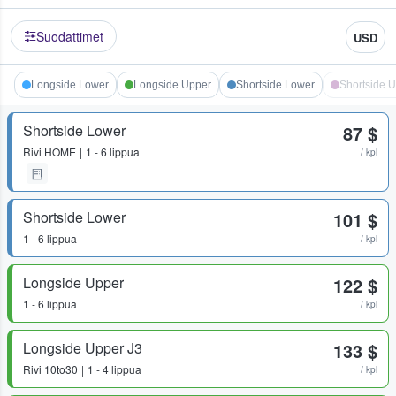
Suodattimet
USD
Longside Lower
Longside Upper
Shortside Lower
Shortside 
Shortside Lower
87 $
Rivi
HOME
1 - 6 lippua
/ kpl
Shortside Lower
101 $
1 - 6 lippua
/ kpl
Longside Upper
122 $
1 - 6 lippua
/ kpl
Longside Upper J3
133 $
Rivi
10to30
1 - 4 lippua
/ kpl