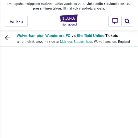
Live-tapahtumalippujen markkinapaikka vuodesta 2009.
Jokaisella tilauksella on 100-
 fanit ostavat ja myyvät lippuja
prosenttinen takuu.
Hinnat voivat poiketa arvosta.
StubHub - missä fa
Valikko
Wolverhampton Wanderers FC
vs
Sheffield United
Tickets
la 13. helmik. 2027
•
15.00
at
Molineux Stadium liput
,
Wolverhampton
,
England