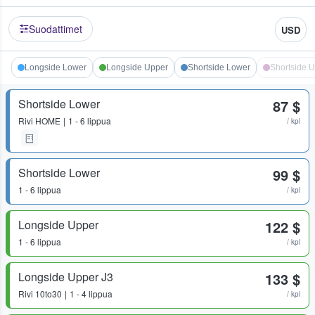
Suodattimet
USD
Longside Lower
Longside Upper
Shortside Lower
Shortside 
Shortside Lower
87 $
Rivi
HOME
1 - 6 lippua
/ kpl
Shortside Lower
99 $
1 - 6 lippua
/ kpl
Longside Upper
122 $
1 - 6 lippua
/ kpl
Longside Upper J3
133 $
Rivi
10to30
1 - 4 lippua
/ kpl