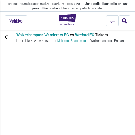
Live-tapahtumalippujen markkinapaikka vuodesta 2009.
Jokaisella tilauksella on 100-
 fanit ostavat ja myyvät lippuja
prosenttinen takuu.
Hinnat voivat poiketa arvosta.
StubHub - missä fa
Valikko
Wolverhampton Wanderers FC
vs
Watford FC
Tickets
la 24. lokak. 2026
•
15.00
at
Molineux Stadium liput
,
Wolverhampton
,
England