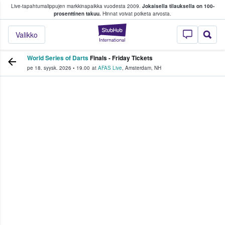
Live-tapahtumalippujen markkinapaikka vuodesta 2009.
Jokaisella tilauksella on 100-
 fanit ostavat ja myyvät lippuja
prosenttinen takuu.
Hinnat voivat poiketa arvosta.
StubHub - missä fa
Valikko
World Series of Darts
Finals - Friday Tickets
pe 18. syysk. 2026
•
19.00
at
AFAS Live
,
Amsterdam
,
NH