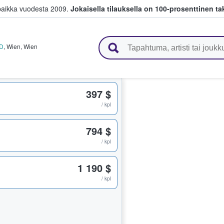
paikka vuodesta 2009.
Jokaisella tilauksella on 100-prosenttinen ta
 myyvät lippuja
 D
,
Wien
,
Wien
397 $
/ kpl
794 $
/ kpl
1 190 $
/ kpl