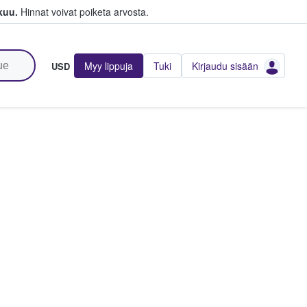
kuu.
Hinnat voivat poiketa arvosta.
Myy lippuja
Tuki
Kirjaudu sisään
USD