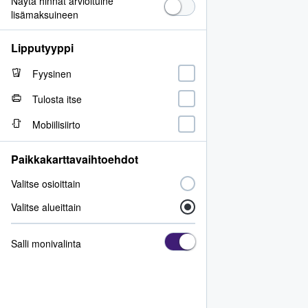
Näytä hinnat arvioituine
lisämaksuineen
Lipputyyppi
Fyysinen
Tulosta itse
Mobiilisiirto
Paikkakarttavaihtoehdot
Valitse osioittain
Valitse alueittain
Salli monivalinta