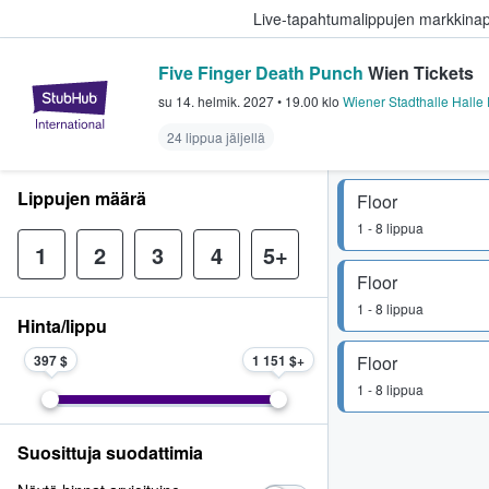
Live-tapahtumalippujen markkina
Five Finger Death Punch
Wien Tickets
StubHub - missä fanit ostavat ja
su 14. helmik. 2027
•
19.00
klo
Wiener Stadthalle Halle
24 lippua jäljellä
Lippujen määrä
Floor
1 - 8 lippua
1
2
3
4
5+
Floor
1 - 8 lippua
Hinta/lippu
397 $
1 151 $
Floor
1 - 8 lippua
Suosittuja suodattimia