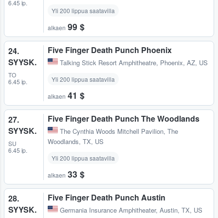
6.45 ip.
Yli 200 lippua saatavilla
99 $
alkaen
Five Finger Death Punch Phoenix
24.
SYYSK.
Talking Stick Resort Amphitheatre
,
Phoenix, AZ, US
TO
Yli 200 lippua saatavilla
6.45 ip.
41 $
alkaen
Five Finger Death Punch The Woodlands
27.
SYYSK.
The Cynthia Woods Mitchell Pavilion
,
The
Woodlands, TX, US
SU
6.45 ip.
Yli 200 lippua saatavilla
33 $
alkaen
Five Finger Death Punch Austin
28.
SYYSK.
Germania Insurance Amphitheater
,
Austin, TX, US