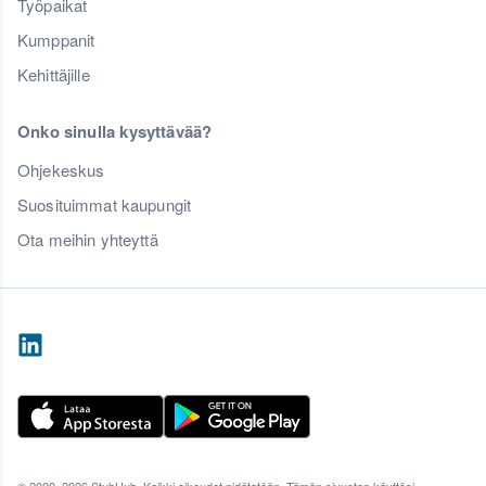
Työpaikat
Kumppanit
Kehittäjille
Onko sinulla kysyttävää?
Ohjekeskus
Suosituimmat kaupungit
Ota meihin yhteyttä
© 2000–2026 StubHub. Kaikki oikeudet pidätetään. Tämän sivuston käyttösi