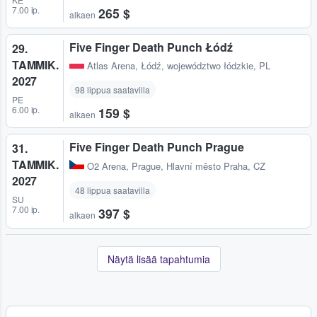
7.00 ip.
265 $
alkaen
Five Finger Death Punch Łódź
29.
TAMMIK.
Atlas Arena
,
Łódź, województwo łódzkie, PL
2027
98 lippua saatavilla
PE
6.00 ip.
159 $
alkaen
Five Finger Death Punch Prague
31.
TAMMIK.
O2 Arena
,
Prague, Hlavní město Praha, CZ
2027
48 lippua saatavilla
SU
7.00 ip.
397 $
alkaen
Näytä lisää tapahtumia