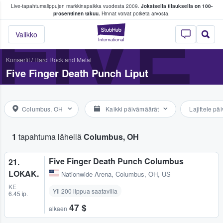
Live-tapahtumalippujen markkinapaikka vuodesta 2009.
Jokaisella tilauksella on 100-
 fanit ostavat ja myyvät lippuja
FIVE
prosenttinen takuu.
Hinnat voivat poiketa arvosta.
StubHub - missä fa
Valikko
Konsertit
/
Hard Rock and Metal
Five Finger Death Punch Liput
Columbus, OH
Kaikki päivämäärät
Lajittele p
1
tapahtuma lähellä
Columbus, OH
Five Finger Death Punch Columbus
21.
LOKAK.
Nationwide Arena
,
Columbus, OH, US
KE
Yli 200 lippua saatavilla
6.45 ip.
47 $
alkaen