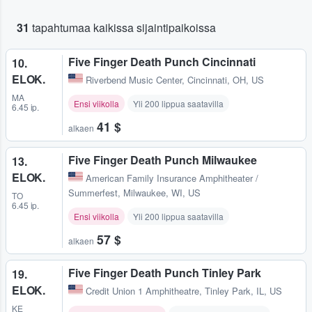
31
tapahtumaa kaikissa sijaintipaikoissa
Five Finger Death Punch Cincinnati
10.
ELOK.
Riverbend Music Center
,
Cincinnati, OH, US
MA
Ensi viikolla
Yli 200 lippua saatavilla
6.45 ip.
41 $
alkaen
Five Finger Death Punch Milwaukee
13.
ELOK.
American Family Insurance Amphitheater /
Summerfest
,
Milwaukee, WI, US
TO
6.45 ip.
Ensi viikolla
Yli 200 lippua saatavilla
57 $
alkaen
Five Finger Death Punch Tinley Park
19.
ELOK.
Credit Union 1 Amphitheatre
,
Tinley Park, IL, US
KE