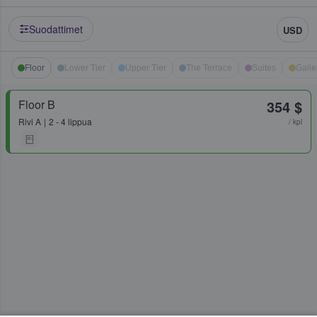
Suodattimet
USD
Floor
Lower Tier
Upper Tier
The Terrace
Suites
Galle
Floor B
354 $
Rivi
A
2 - 4 lippua
/ kpl