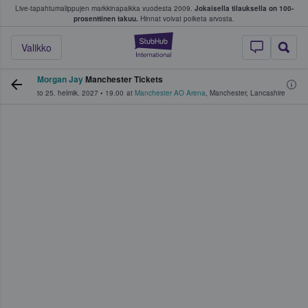
Live-tapahtumalippujen markkinapaikka vuodesta 2009.
Jokaisella tilauksella on 100-
 fanit ostavat ja myyvät lippuja
prosenttinen takuu.
Hinnat voivat poiketa arvosta.
StubHub - missä fa
Valikko
Morgan Jay
Manchester Tickets
to 25. helmik. 2027
•
19.00
at
Manchester AO Arena
,
Manchester
,
Lancashire