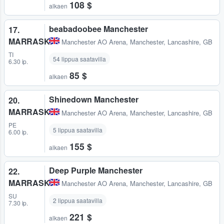
108 $
alkaen
beabadoobee Manchester
17.
MARRASK.
Manchester AO Arena
,
Manchester, Lancashire, GB
TI
54 lippua saatavilla
6.30 ip.
85 $
alkaen
Shinedown Manchester
20.
MARRASK.
Manchester AO Arena
,
Manchester, Lancashire, GB
PE
5 lippua saatavilla
6.00 ip.
155 $
alkaen
Deep Purple Manchester
22.
MARRASK.
Manchester AO Arena
,
Manchester, Lancashire, GB
SU
2 lippua saatavilla
7.30 ip.
221 $
alkaen