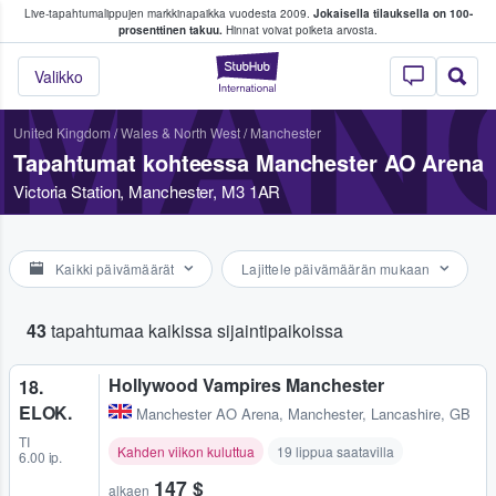
Live-tapahtumalippujen markkinapaikka vuodesta 2009.
Jokaisella tilauksella on 100-
 fanit ostavat ja myyvät lippuja
prosenttinen takuu.
Hinnat voivat poiketa arvosta.
MAN
StubHub - missä fa
Valikko
United Kingdom
/
Wales & North West
/
Manchester
Tapahtumat kohteessa Manchester AO Arena
Victoria Station, Manchester, M3 1AR
Kaikki päivämäärät
Lajittele päivämäärän mukaan
43
tapahtumaa kaikissa sijaintipaikoissa
Hollywood Vampires Manchester
18.
ELOK.
Manchester AO Arena
,
Manchester, Lancashire, GB
TI
Kahden viikon kuluttua
19 lippua saatavilla
6.00 ip.
147 $
alkaen