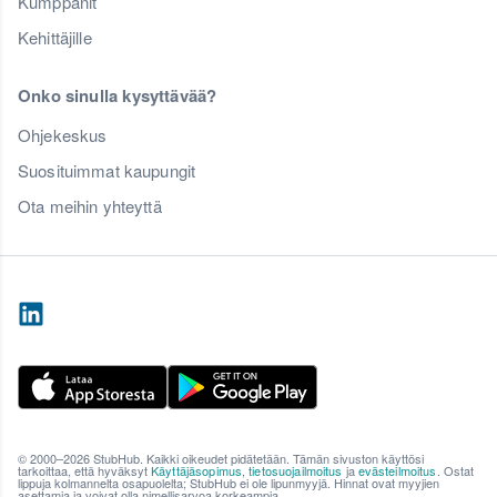
Kumppanit
Kehittäjille
Onko sinulla kysyttävää?
Ohjekeskus
Suosituimmat kaupungit
Ota meihin yhteyttä
© 2000–2026 StubHub. Kaikki oikeudet pidätetään. Tämän sivuston käyttösi
tarkoittaa, että hyväksyt
Käyttäjäsopimus
,
tietosuojailmoitus
ja
evästeilmoitus
. Ostat
lippuja kolmannelta osapuolelta; StubHub ei ole lipunmyyjä. Hinnat ovat myyjien
asettamia ja voivat olla nimellisarvoa korkeampia.