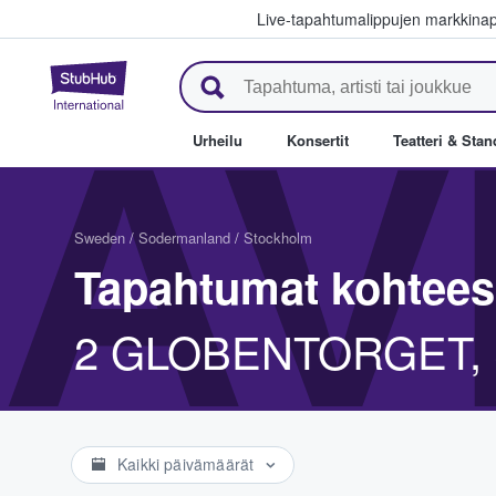
Live-tapahtumalippujen markkina
StubHub - missä fanit ostavat j
AV
Urheilu
Konsertit
Teatteri & Sta
Sweden
/
Sodermanland
/
Stockholm
Tapahtumat kohtees
2 GLOBENTORGET, S
Kaikki päivämäärät