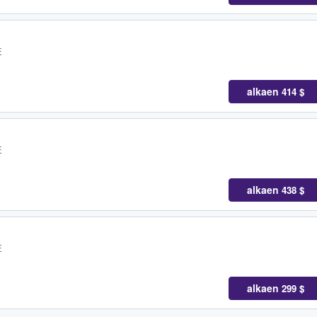
E
alkaen
414 $
E
alkaen
438 $
E
alkaen
299 $