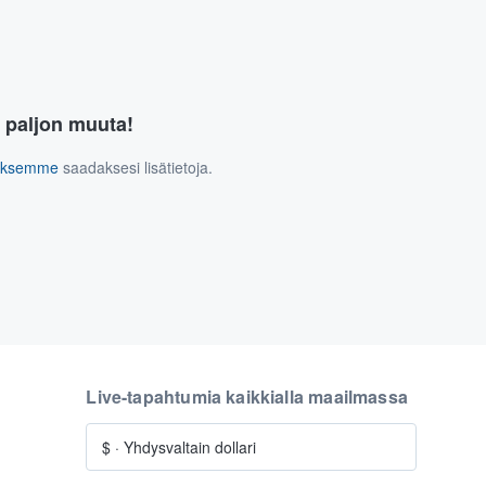
a paljon muuta!
tuksemme
saadaksesi lisätietoja.
Live-tapahtumia kaikkialla maailmassa
$
·
Yhdysvaltain dollari