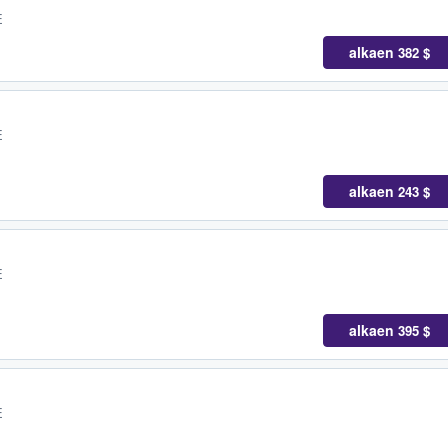
E
alkaen
382 $
E
alkaen
243 $
E
alkaen
395 $
E