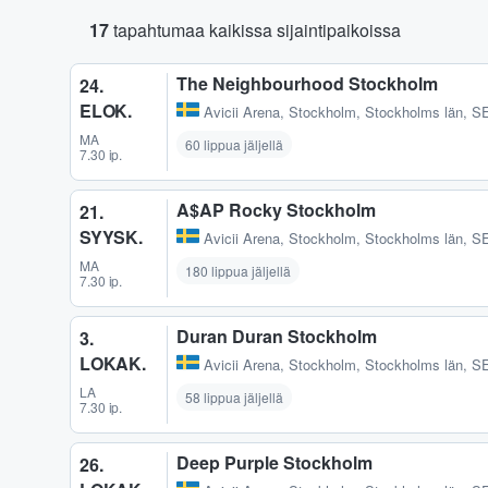
17
tapahtumaa kaikissa sijaintipaikoissa
The Neighbourhood Stockholm
24.
ELOK.
Avicii Arena
,
Stockholm, Stockholms län, S
MA
60 lippua jäljellä
7.30 ip.
A$AP Rocky Stockholm
21.
SYYSK.
Avicii Arena
,
Stockholm, Stockholms län, S
MA
180 lippua jäljellä
7.30 ip.
Duran Duran Stockholm
3.
LOKAK.
Avicii Arena
,
Stockholm, Stockholms län, S
LA
58 lippua jäljellä
7.30 ip.
Deep Purple Stockholm
26.