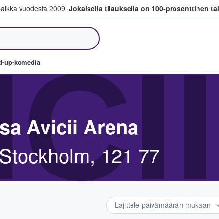
paikka vuodesta 2009.
Jokaisella tilauksella on 100-prosenttinen ta
a myyvät lippuja
ICI
nd-up-komedia
sa Avicii Arena
tockholm, 121 77
Lajittele päivämäärän mukaan