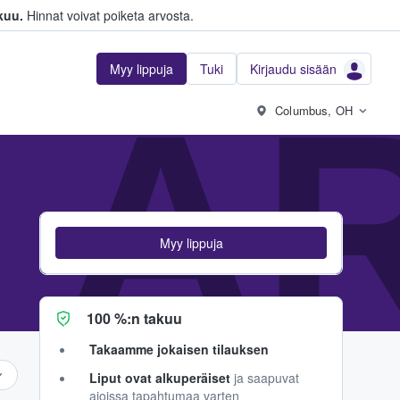
kuu.
Hinnat voivat poiketa arvosta.
Myy lippuja
Tuki
Kirjaudu sisään
I 
Columbus, OH
Myy lippuja
100 %:n takuu
Takaamme jokaisen tilauksen
Liput ovat alkuperäiset
ja saapuvat
ajoissa tapahtumaa varten