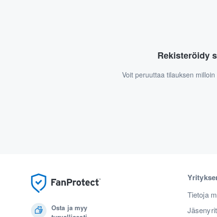
Rekisteröidy s
Voit peruuttaa tilauksen milloi
Yrityks
Tietoja m
Osta ja myy
Jäsenyri
turvallisesti