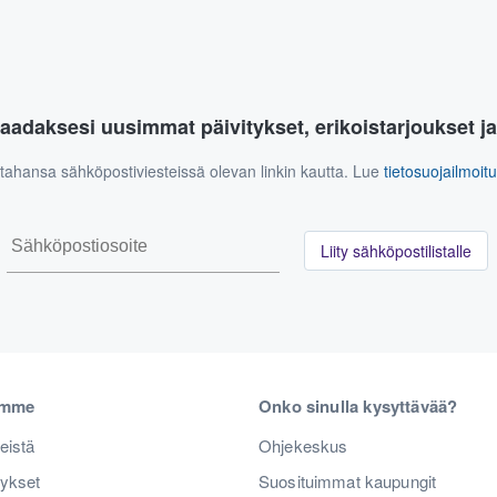
aadaksesi uusimmat päivitykset, erikoistarjoukset j
n tahansa sähköpostiviesteissä olevan linkin kautta. Lue
tietosuojailmoi
Liity sähköpostilistalle
emme
Onko sinulla kysyttävää?
eistä
Ohjekeskus
tykset
Suosituimmat kaupungit